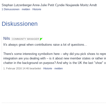
Stephan Lutzenberger Anne-Julie Petit Cyndie Noujarede Moritz Arndt
1 Diskussionen
·
melden
·
Historie
Diskussionen
Nils
COMMUNITY MANAGER
It's always great when contributions raise a lot of questions...
There's some interesting symbolism here – why did you pick shoes to repre
integration are you dealing with – is it about new member states or rather
chatter in the background on purpose? And why is the UK the last "shoe" on
1. Februar 2016 14:46
bearbeitet
·
Historie
·
melden